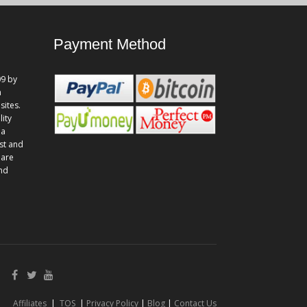
Payment Method
9 by
n
sites.
lity
 a
st and
 are
and
Affiliates
|
TOS
|
Privacy Policy
|
Blog
|
Contact Us