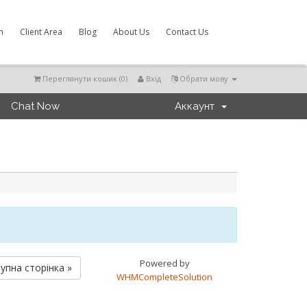
m
Client Area
Blog
About Us
Contact Us
Переглянути кошик (
0
)
Вхід
Обрати мову
Chat Now
Аккаунт
Powered by
упна сторінка »
WHMCompleteSolution