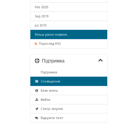
Feb 2020
Sep 2019
Jul 2019
більш ранні новини...
Перегляд RSS
Підтримка
Підтримка
Сповіщення
База знань
Файли
Статус мережі
Відкрити тікет