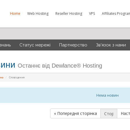
Home
Web Hosting
Reseller Hosting
VPS
Affiliates Progra
знань
Статус мережі
Партнерство
Зв'язок з нами
вини
Останнє від Dewlance® Hosting
вна
Сповіщення
Нема новин
« Попередня сторінка
Наст