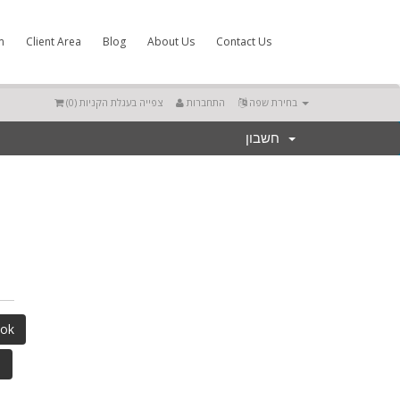
m
Client Area
Blog
About Us
Contact Us
)
0
צפייה בעגלת הקניות (
התחברות
בחירת שפה
חשבון
cebook
e