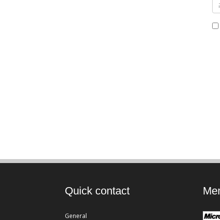
Quick contact
Mem
General