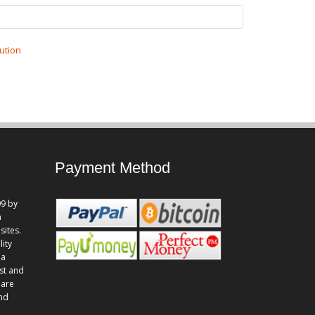
ution
Payment Method
9 by
n
sites.
lity
 a
st and
 are
and