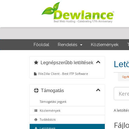
Főoldal
Rendelés
Közlemények
Let
Legnépszerűbb letöltések
FileZilla Client - Best FTP Software
Ügyf
Támogatás
Támogatási jegyek
A letölt
Közlemények
Tudásbázis
Fájl
Letöltések