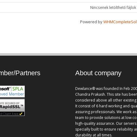
Nincsenek letölthető fájlok
Powered by
WHMCompleteSol
ber/Partners
About company
Dewlance® was founded In Feb 200
Chandra Prakash. This site has bee
considered above all other existing 
It consist of 6 hard working and qua
assuring professionals. We work as
team to provide solutions at low co
high-quality assurance. Our servers
specially built to ensure reliability 
durability at all times.