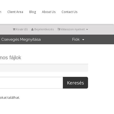
m
Client Area
Blog
About Us
Contact Us
Kosár (
0
)
Bejelentkezés
Válasszon nyelvet
Csevegés Megnyitása
Fiók
os fájlok
kat találhat.