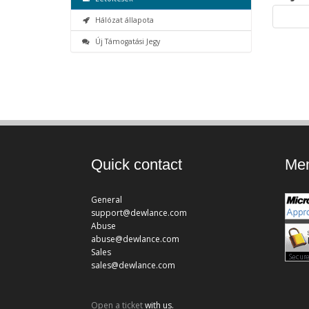
Hálózat állapota
Új Támogatási Jegy
Quick contact
Mem
General
support@dewlance.com
Abuse
abuse@dewlance.com
Sales
sales@dewlance.com
Open a ticket
with us.