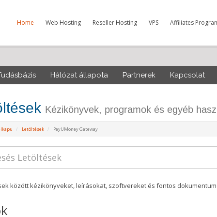
Home
Web Hosting
Reseller Hosting
VPS
Affiliates Progra
Tudásbázis
Hálózat állapota
Partnerek
Kapcsolat
öltések
Kézikönyvek, programok és egyéb haszn
élkapu
Letöltések
PayUMoney Gateway
ések között kézikönyveket, leírásokat, szoftvereket és fontos dokumentumo
ok