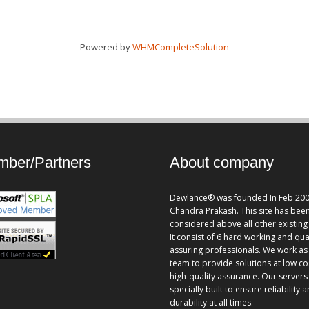
Powered by
WHMCompleteSolution
ber/Partners
About company
Dewlance® was founded In Feb 200
Chandra Prakash. This site has bee
considered above all other existing 
It consist of 6 hard working and qua
assuring professionals. We work as
team to provide solutions at low co
high-quality assurance. Our servers
specially built to ensure reliability 
durability at all times.