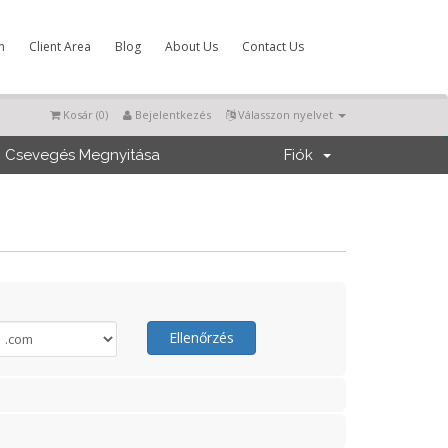
m
Client Area
Blog
About Us
Contact Us
Kosár (
0
)
Bejelentkezés
Válasszon nyelvet
Csevegés Megnyitása
Fiók
Ellenőrzés