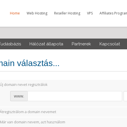
Home
Web Hosting
Reseller Hosting
VPS
Affiliates Progra
Tudásbázis
Hálózat állapota
Partnerek
Kapcsolat
ain választás...
Új domain nevet regisztrálok
www.
Átregisztrálom a domain nevemet
Már van domain nevem, azt használom