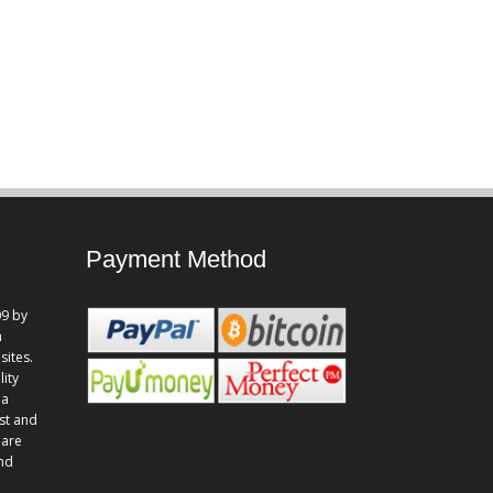
Payment Method
9 by
n
sites.
lity
 a
st and
 are
and