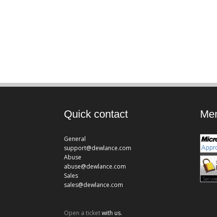
Quick contact
Mem
General
support@dewlance.com
Abuse
abuse@dewlance.com
Sales
sales@dewlance.com
Open a ticket
with us.