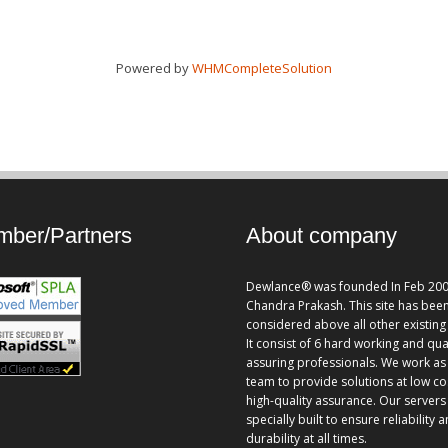
Powered by
WHMCompleteSolution
ber/Partners
About company
Dewlance® was founded In Feb 200
Chandra Prakash. This site has bee
considered above all other existing 
It consist of 6 hard working and qua
assuring professionals. We work as
team to provide solutions at low co
high-quality assurance. Our servers
specially built to ensure reliability 
durability at all times.