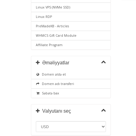
Linux VPS (NVMe SSD)
Linux RDP
PreMadeKB - Articles
WHMCS Gift Card Module
Affiliate Program
Əməliyyatlar
Domen əldə et
Domen adı transferi
Səbətə bax
Valyutanı seç