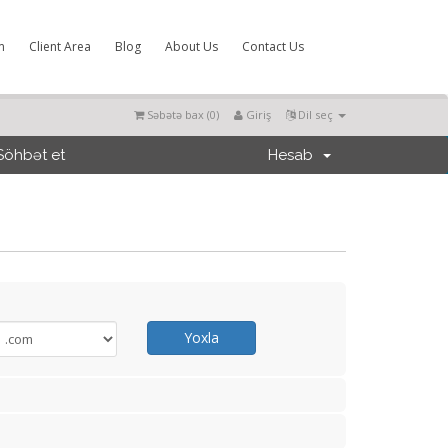
m
Client Area
Blog
About Us
Contact Us
Səbətə bax (
0
)
Giriş
Dil seç
Söhbət et
Hesab
Yoxla