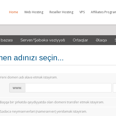
Home
Web Hosting
Reseller Hosting
VPS
Affiliates Progra
 bazası
Server/Şəbəkə vəziyyəti
Ortaqlar
Əlaqə
en adınızı seçin...
Yeni domen adı əlavə etmək istəyirəm.
www.
Başqa bir şirkətdə qeydiyyatda olan domeni transfer etmək istəyirəm.
Sadəcə neymserverləri (nameserver) yeniləmək istəyirəm.