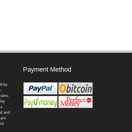
Payment Method
9 by
n
sites.
lity
 a
st and
 are
and