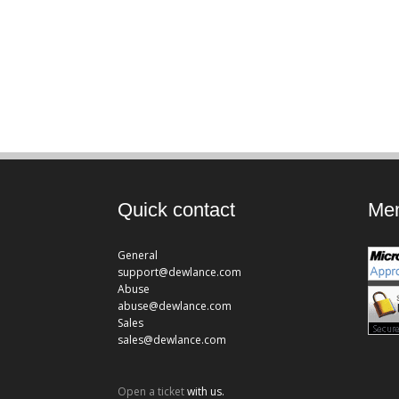
Quick contact
Mem
General
support@dewlance.com
Abuse
abuse@dewlance.com
Sales
sales@dewlance.com
Open a ticket
with us.