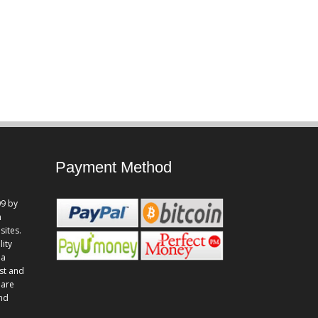
Payment Method
9 by
n
sites.
lity
 a
st and
 are
and