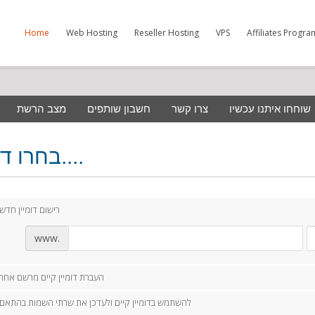
Home
Web Hosting
Reseller Hosting
VPS
Affiliates Progra
שוחחו איתנו עכשיו
צרו קשר
חשבון שותפים
מצב הרשת
בחרו דומיין....
רישום דומיין חדש
www.
העברת דומיין קיים מרשם אחר
להשתמש בדומיין קיים ולעדכן את שרתי השמות בהתאם