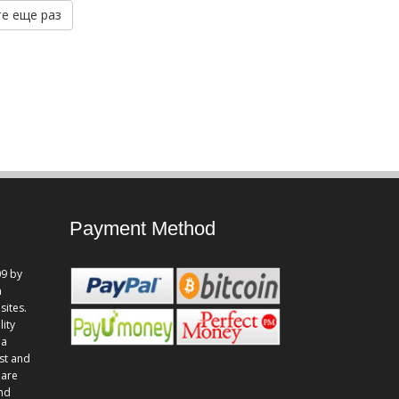
е еще раз
Payment Method
9 by
n
sites.
lity
 a
st and
 are
and