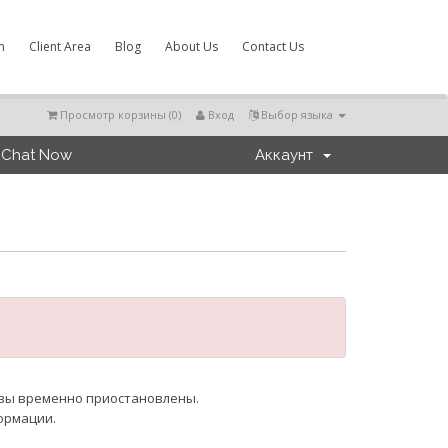
m
Client Area
Blog
About Us
Contact Us
Просмотр корзины (
0
)
Вход
Выбор языка
Chat Now
Аккаунт
и
азы временно приостановлены.
ормации.