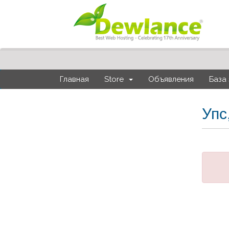
Главная
Store
Объявления
База
Упс