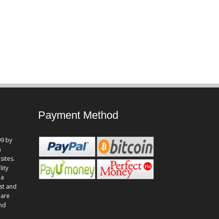
Payment Method
9 by
n
sites.
lity
 a
st and
 are
and