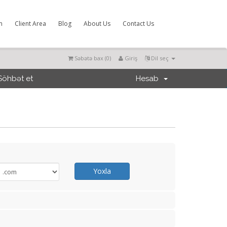
m
Client Area
Blog
About Us
Contact Us
Səbətə bax (
0
)
Giriş
Dil seç
Söhbət et
Hesab
Yoxla