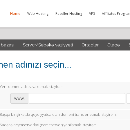
Home
Web Hosting
Reseller Hosting
VPS
Affiliates Progra
 bazası
Server/Şəbəkə vəziyyəti
Ortaqlar
Əlaqə
en adınızı seçin...
Yeni domen adı əlavə etmək istəyirəm.
www.
Başqa bir şirkətdə qeydiyyatda olan domeni transfer etmək istəyirəm.
Sadəcə neymserverləri (nameserver) yeniləmək istəyirəm.