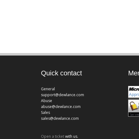
Quick contact
Mem
General
support@dewlance.com
Abuse
abuse@dewlance.com
Sales
sales@dewlance.com
Open a ticket
with us.