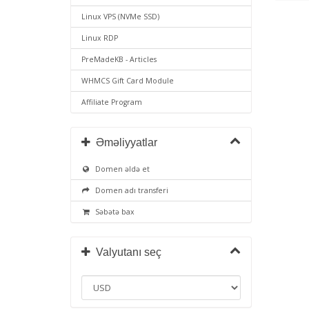
Linux VPS (NVMe SSD)
Linux RDP
PreMadeKB - Articles
WHMCS Gift Card Module
Affiliate Program
Əməliyyatlar
Domen əldə et
Domen adı transferi
Səbətə bax
Valyutanı seç