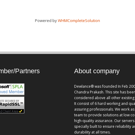
Powered by
WHMCompleteSolution
ber/Partners
About company
Dewlance® was founded In Feb 200
Chandra Prakash. This site has bee
considered above all other existing 
It consist of 6 hard working and qua
assuring professionals. We work as
team to provide solutions at low co
high-quality assurance. Our servers
specially built to ensure reliability 
durability at all times.