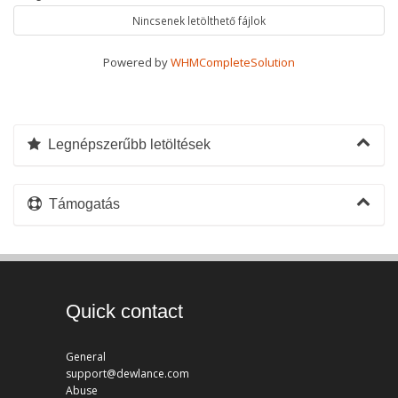
Nincsenek letölthető fájlok
Powered by
WHMCompleteSolution
Legnépszerűbb letöltések
Támogatás
Quick contact
General
support@dewlance.com
Abuse