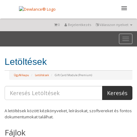
0
Bejelentkezés
Válasszon nyelvet
Toggl
naviga
Letöltések
Ügyfélkapu
Letöltések
Gift Card Module (Premium)
A letöltések között kézikönyveket, leírásokat, szoftvereket és fontos
dokumentumokat találhat.
Fájlok