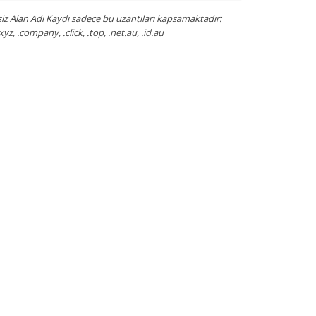
iz Alan Adı Kaydı sadece bu uzantıları kapsamaktadır:
, .xyz, .company, .click, .top, .net.au, .id.au