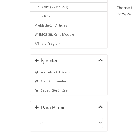
Choose t
Linux VPS (NVMe SSD)
.com, .net
Linux RDP
PreMadeKB - Articles
WHMCS Gift Card Module
Affiliate Program
İşlemler
Yeni Alan Adı Kaydet
Alan Adı Transferi
Sepeti Görüntüle
Para Birimi