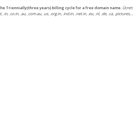
he Triennially(three years) billing cycle for a free domain name.
Ücrets
, .in, .co.in, .au, .com.au, .us, .org.in, .ind.in, .net.in, .eu, .nl, .de, .ca, .pictures