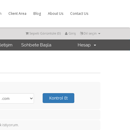
m
Client Area
Blog
About Us
Contact Us
Sepeti Görüntüle (
0
)
Giriş
Dil seçin
İletişim
Sohbete Başla
Hesap
Kontrol Et
 istiyorum.