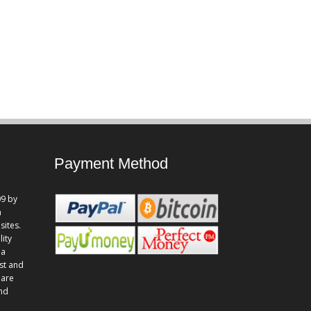
Payment Method
9 by
n
sites.
lity
 a
st and
 are
and