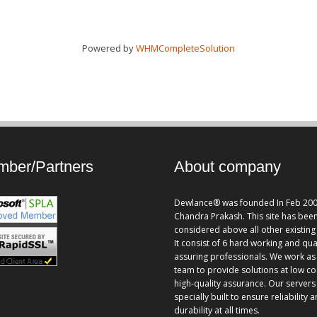
Powered by
WHMCompleteSolution
ber/Partners
About company
Dewlance® was founded In Feb 200
Chandra Prakash. This site has bee
considered above all other existing 
It consist of 6 hard working and qua
assuring professionals. We work as
team to provide solutions at low co
high-quality assurance. Our servers
specially built to ensure reliability 
durability at all times.