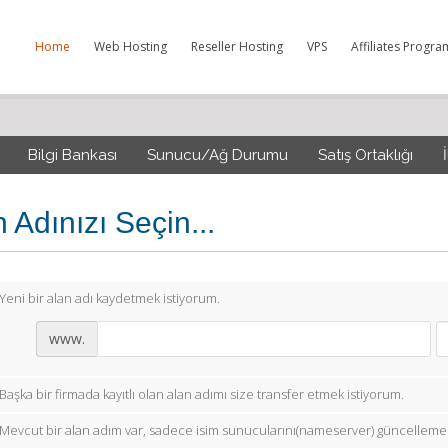
Home
Web Hosting
Reseller Hosting
VPS
Affiliates Progra
Bilgi Bankası
Sunucu/Ağ Durumu
Satış Ortaklığı
 Adınızı Seçin...
Yeni bir alan adı kaydetmek istiyorum.
www.
Başka bir firmada kayıtlı olan alan adımı size transfer etmek istiyorum.
Mevcut bir alan adım var, sadece isim sunucularını(nameserver) güncellemek