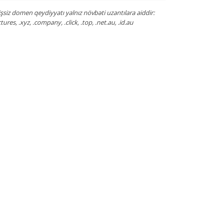
siz domen qeydiyyatı yalnız növbəti uzantılara aiddir:
pictures, .xyz, .company, .click, .top, .net.au, .id.au