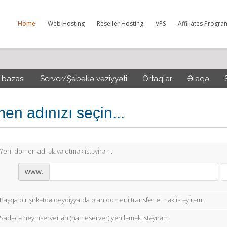
Home
Web Hosting
Reseller Hosting
VPS
Affiliates Progra
 bazası
Server/Şəbəkə vəziyyəti
Ortaqlar
Əlaqə
en adınızı seçin...
Yeni domen adı əlavə etmək istəyirəm.
www.
Başqa bir şirkətdə qeydiyyatda olan domeni transfer etmək istəyirəm.
Sadəcə neymserverləri (nameserver) yeniləmək istəyirəm.