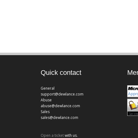
Quick contact
Mem
General
support@dewlance.com
Abuse
abuse@dewlance.com
Sales
sales@dewlance.com
Open a ticket
with us.