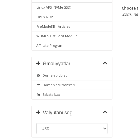
Choose t
Linux VPS (NVMe SSD)
.com, .net
Linux RDP
PreMadeKB - Articles
WHMCS Gift Card Module
Affiliate Program
Əməliyyatlar
Domen əldə et
Domen adı transferi
Səbətə bax
Valyutanı seç