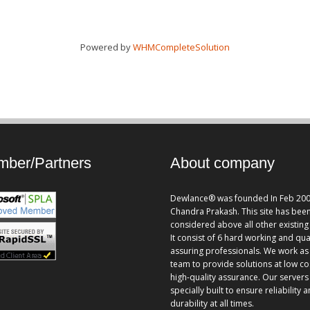
Powered by
WHMCompleteSolution
ber/Partners
About company
Dewlance® was founded In Feb 200
Chandra Prakash. This site has bee
considered above all other existing 
It consist of 6 hard working and qua
assuring professionals. We work as
team to provide solutions at low co
high-quality assurance. Our servers
specially built to ensure reliability 
durability at all times.