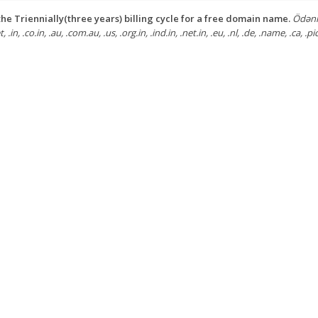
he Triennially(three years) billing cycle for a free domain name.
Ödəniş
, .in, .co.in, .au, .com.au, .us, .org.in, .ind.in, .net.in, .eu, .nl, .de, .name, .ca, .