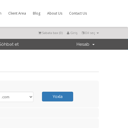
m
Client Area
Blog
About Us
Contact Us
Səbətə bax (
0
)
Giriş
Dil seç
Söhbət et
Hesab
Yoxla