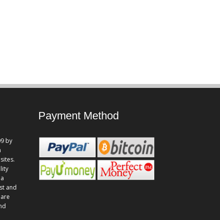
Payment Method
9 by
n
sites.
lity
 a
st and
 are
and