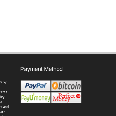
Payment Method
9 by
n
sites.
lity
 a
st and
 are