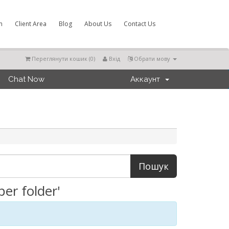
m
Client Area
Blog
About Us
Contact Us
Переглянути кошик (
0
)
Вхід
Обрати мову
Chat Now
Аккаунт
er folder'