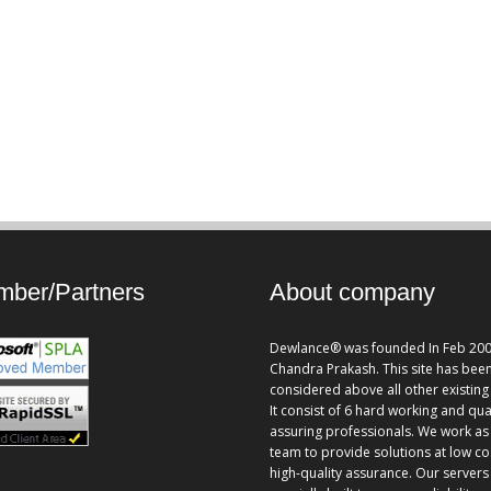
ber/Partners
About company
Dewlance® was founded In Feb 200
Chandra Prakash. This site has bee
considered above all other existing 
It consist of 6 hard working and qua
assuring professionals. We work as
team to provide solutions at low co
high-quality assurance. Our servers