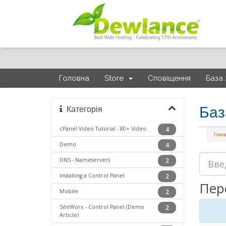
Головна
Store
Сповіщення
База 
Баз
Категорія
cPanel Video Tutorial - 80+ Video
4
Голо
Demo
4
DNS - Nameservers
2
Installing a Control Panel
2
Пере
Mobile
2
SiteWorx - Control Panel (Demo
2
Article)