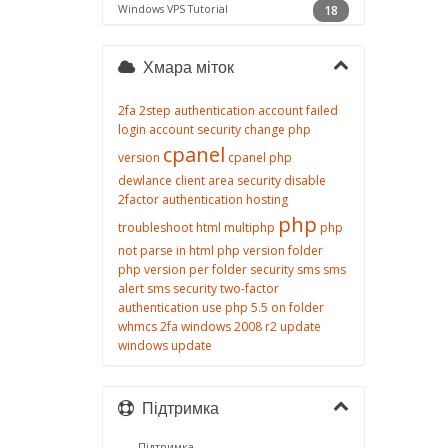
Windows VPS Tutorial
18
Хмара міток
2fa
2step authentication
account failed
login
account security
change php
cpanel
version
cpanel php
dewlance client area security
disable
2factor authentication
hosting
php
troubleshoot
html
multiphp
php
not parse in html
php version folder
php version per folder
security
sms
sms
alert
sms security
two-factor
authentication
use php 5.5 on folder
whmcs 2fa
windows 2008 r2 update
windows update
Підтримка
Підтримка