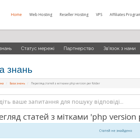
Home
Web Hosting
Reseller Hosting
VPS
Affiliates Progra
знань
Статус мережі
Партнерство
Зв'язок з нами
а знань
вна
База знань
Перегляд статей з мітками php version per folder
гляд статей з мітками 'php version p
Статей не знайдено