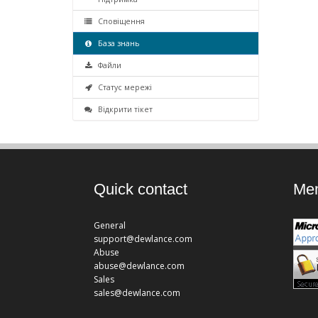
Сповіщення
База знань
Файли
Статус мережі
Відкрити тікет
Quick contact
Mem
General
support@dewlance.com
Abuse
abuse@dewlance.com
Sales
sales@dewlance.com