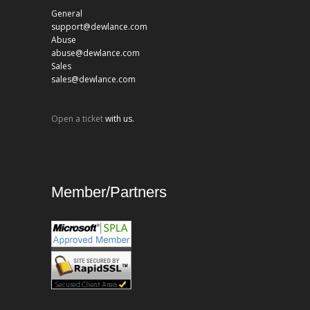
General
support@dewlance.com
Abuse
abuse@dewlance.com
Sales
sales@dewlance.com
Open a ticket
with us.
Member/Partners