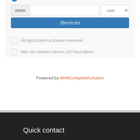
www.
Ellenőrzés
Átregisztrálom a domain nevemet
Már van domain nevem, azt használom
Powered by
WHMCompleteSolution
Quick contact