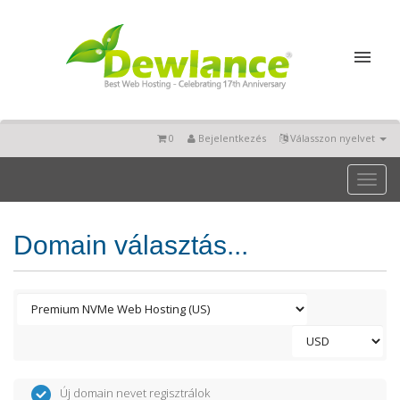
0
Bejelentkezés
Válasszon nyelvet
Toggl
naviga
Domain választás...
Új domain nevet regisztrálok