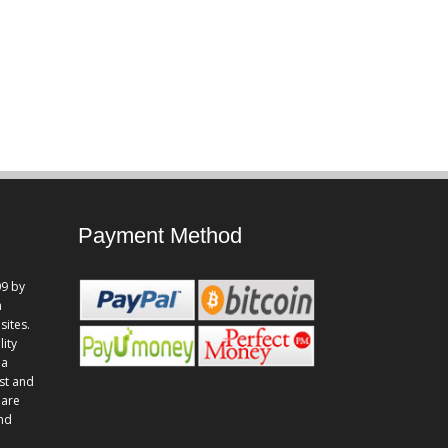
Payment Method
9 by
n
sites.
lity
 a
st and
 are
and