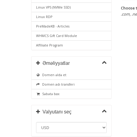
Choose t
Linux VPS (NVMe SSD)
.com, .net
Linux RDP
PreMadeKB - Articles
WHMCS Gift Card Module
Affiliate Program
Əməliyyatlar
Domen əldə et
Domen adı transferi
Səbətə bax
Valyutanı seç