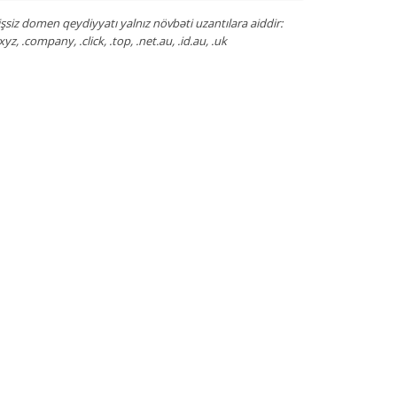
siz domen qeydiyyatı yalnız növbəti uzantılara aiddir:
, .xyz, .company, .click, .top, .net.au, .id.au, .uk