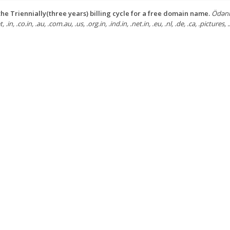
he Triennially(three years) billing cycle for a free domain name.
Ödəniş
, .in, .co.in, .au, .com.au, .us, .org.in, .ind.in, .net.in, .eu, .nl, .de, .ca, .pictures