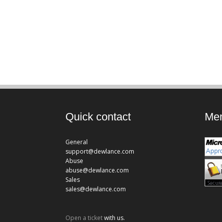
Quick contact
Mem
General
support@dewlance.com
Abuse
abuse@dewlance.com
Sales
sales@dewlance.com
Open a ticket
with us.