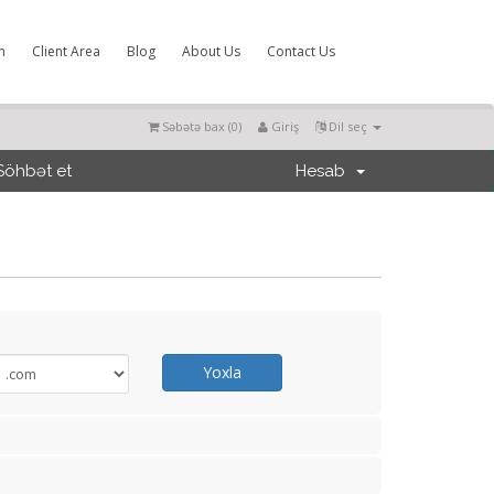
m
Client Area
Blog
About Us
Contact Us
Səbətə bax (
0
)
Giriş
Dil seç
Söhbət et
Hesab
Yoxla