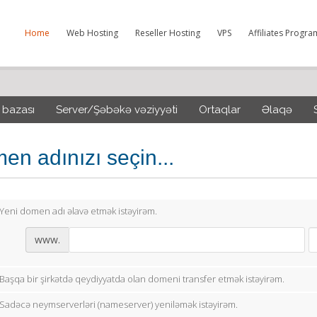
Home
Web Hosting
Reseller Hosting
VPS
Affiliates Progra
 bazası
Server/Şəbəkə vəziyyəti
Ortaqlar
Əlaqə
en adınızı seçin...
Yeni domen adı əlavə etmək istəyirəm.
www.
Başqa bir şirkətdə qeydiyyatda olan domeni transfer etmək istəyirəm.
Sadəcə neymserverləri (nameserver) yeniləmək istəyirəm.