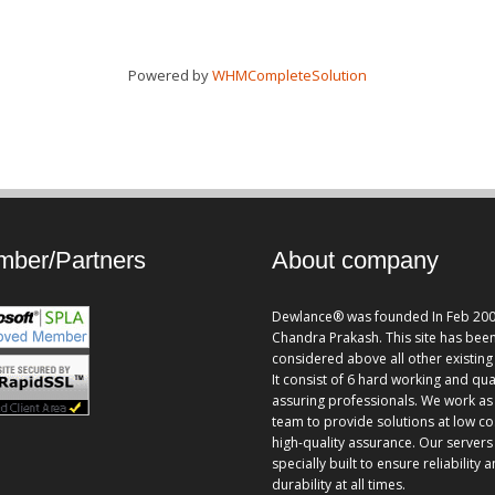
Powered by
WHMCompleteSolution
ber/Partners
About company
Dewlance® was founded In Feb 200
Chandra Prakash. This site has bee
considered above all other existing 
It consist of 6 hard working and qua
assuring professionals. We work as
team to provide solutions at low co
high-quality assurance. Our servers
specially built to ensure reliability 
durability at all times.