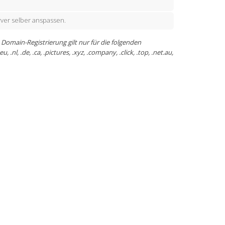
ver selber anspassen.
 Domain-Registrierung gilt nur für die folgenden
, .nl, .de, .ca, .pictures, .xyz, .company, .click, .top, .net.au,