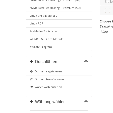
NVMe Reseller Hosting - Premium (UK)
Sie b
NVMe Reseller Hosting - Premium (AU)
Linux VPS (NVMe SSD)
Choose t
Linux RDP
Domainendu
.id.au
PreMadeKB - Articles
WHMCS Gift Card Module
Affiliate Program
Durchführen
Domain registrieren
Domain transferieren
Warenkorb ansehen
Währung wählen