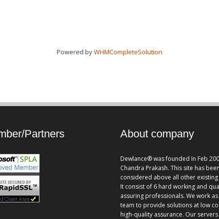
Powered by
WHMCompleteSolution
ber/Partners
About company
Dewlance® was founded In Feb 200
Chandra Prakash. This site has bee
considered above all other existing 
It consist of 6 hard working and qua
assuring professionals. We work as
team to provide solutions at low co
high-quality assurance. Our servers