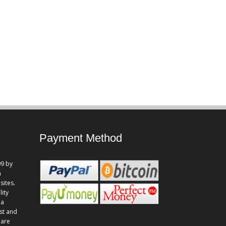
Payment Method
9 by
n
sites.
lity
 a
st and
 are