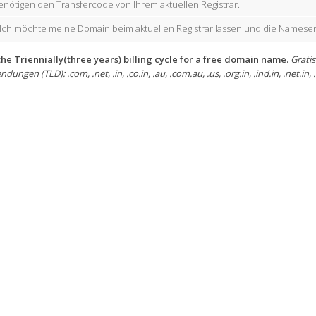
enötigen den Transfercode von Ihrem aktuellen Registrar.
Ich möchte meine Domain beim aktuellen Registrar lassen und die Nameser
he Triennially(three years) billing cycle for a free domain name.
Gratis
ngen (TLD): .com, .net, .in, .co.in, .au, .com.au, .us, .org.in, .ind.in, .net.in, .eu