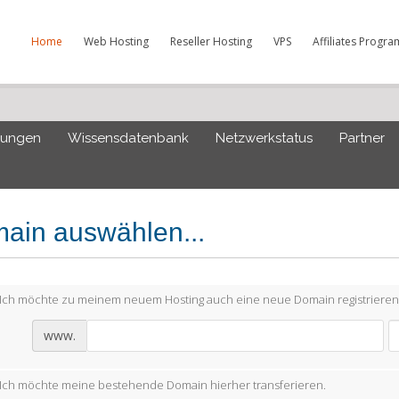
Home
Web Hosting
Reseller Hosting
VPS
Affiliates Progra
gungen
Wissensdatenbank
Netzwerkstatus
Partner
ain auswählen...
Ich möchte zu meinem neuem Hosting auch eine neue Domain registrieren
www.
Ich möchte meine bestehende Domain hierher transferieren.