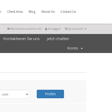
m
Client Area
Blog
About Us
Contact Us
Warenkorb ansehen (
0
)
Einloggen
Sprachwahl
Kontaktieren Sie uns
jetzt chatten
Konto
.
Prüfen