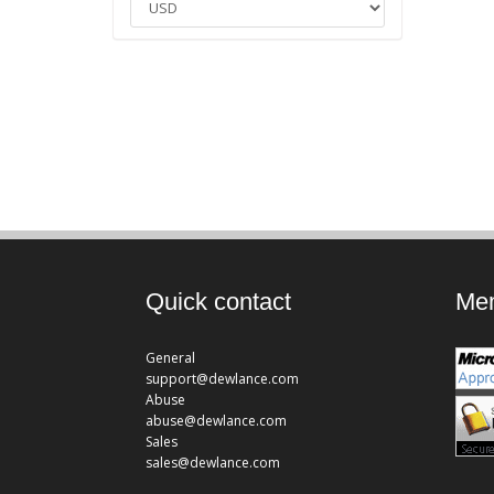
Quick contact
Mem
General
support@dewlance.com
Abuse
abuse@dewlance.com
Sales
sales@dewlance.com